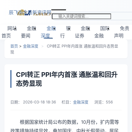
跳转到主要内容
辰飞雨金股新资讯网
搜索关键词
网站
金融
金融
银
金融
国际
免责
首页
要闻
深度
行
证券
金融
声明
首页
>
金融深度
>
CPI转正 PPI年内首涨 通胀温和回升态势显
现
CPI转正 PPI年内首涨 通胀温和回升
态势显现
日期：
2026-03-18 18:36
栏目：
金融深度
浏览：
556
根据国家统计局公布的数据，10月份，扩内需等
政策措施持续显效，叠加国庆、中秋长假带动，居民