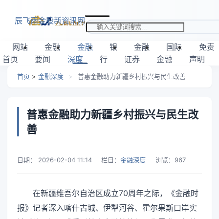
跳转到主要内容
辰飞雨金股新资讯网
搜索关键词
网站
金融
金融
银
金融
国际
免责
首页
要闻
深度
行
证券
金融
声明
首页
>
金融深度
>
普惠金融助力新疆乡村振兴与民生改善
普惠金融助力新疆乡村振兴与民生改
善
日期：
2026-02-04 11:14
栏目：
金融深度
浏览：
967
在新疆维吾尔自治区成立70周年之际，《金融时
报》记者深入喀什古城、伊犁河谷、霍尔果斯口岸实