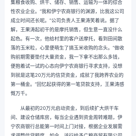
集粮食收购、烘干、储存、销售、运输为一体的综合
性农业企业。“我和伊宁农商银行的渊源，比我这公司
成立时间还长呢。”公司负责人王果涛笑着说。据了
解，王果涛起初干的是摩托销售，但生意一直没什么
起色。有一次，他给村里的客户送摩托，看到田间散
落的玉米粒，心里便萌生了搞玉米收购的念头。“做收
购前期需要垫付大量资金，我一下拿不出那么多钱，
便抱着试一试的心态向伊宁农商银行寻求支持，没想
到就是这笔20万元的信贷资金，成就了我跨界农业的
第一桶金。”回忆起获得的第一笔贷款支持，王果涛感
慨万千。
从最初的20万元启动资金，到后续扩大烘干车
间、建设仓储库房，每当企业遇到资金周转难题，伊
宁农商银行总能第一时间上门对接，根据企业发展需
求调整信贷额度。如今，该行给予广粮商贸有限公司