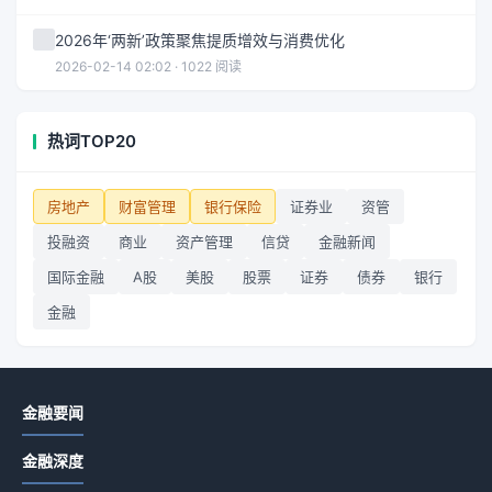
2026年‘两新’政策聚焦提质增效与消费优化
2026-02-14 02:02 · 1022 阅读
热词TOP20
房地产
财富管理
银行保险
证券业
资管
投融资
商业
资产管理
信贷
金融新闻
国际金融
A股
美股
股票
证券
债券
银行
金融
金融要闻
金融深度