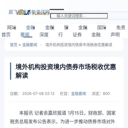
跳转到主要内容
辰飞雨金股新资讯网
搜索关键词
网站
金融
金融
银
金融
国际
免责
首页
要闻
深度
行
证券
金融
声明
首页
>
金融要闻
>
境外机构投资境内债券市场税收优惠解读
境外机构投资境内债券市场税收优惠
解读
日期：
2026-07-08 02:12
栏目：
金融要闻
浏览：
800
本报讯 记者余嘉欣报道 1月15日，财政部、国家
税务总局发布公告表示，为进一步推动债券市场对外