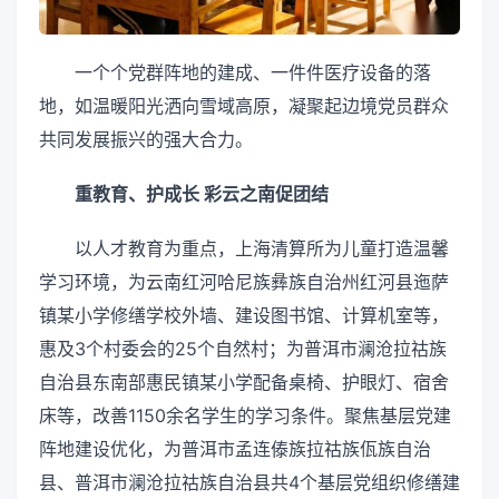
一个个党群阵地的建成、一件件医疗设备的落
地，如温暖阳光洒向雪域高原，凝聚起边境党员群众
共同发展振兴的强大合力。
重教育、护成长 彩云之南促团结
以人才教育为重点，上海清算所为儿童打造温馨
学习环境，为云南红河哈尼族彝族自治州红河县迤萨
镇某小学修缮学校外墙、建设图书馆、计算机室等，
惠及3个村委会的25个自然村；为普洱市澜沧拉祜族
自治县东南部惠民镇某小学配备桌椅、护眼灯、宿舍
床等，改善1150余名学生的学习条件。聚焦基层党建
阵地建设优化，为普洱市孟连傣族拉祜族佤族自治
县、普洱市澜沧拉祜族自治县共4个基层党组织修缮建