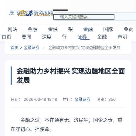
跳转到主要内容
辰飞雨金股新资讯网
搜索关键词
网站
金融
金融
银
金融
国际
免责
首页
要闻
深度
行
证券
金融
声明
首页
>
金融证券
>
金融助力乡村振兴 实现边疆地区全面发展
金融助力乡村振兴 实现边疆地区全面
发展
日期：
2026-03-18 18:18
栏目：
金融证券
浏览：
856
金融之道，本在通有无、济民生；国企之责，重
在守初心、担使命。