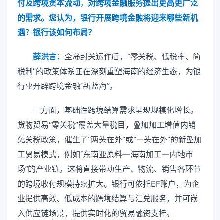
付及跨境资本流动，对跨境金融服务提出更高更广泛
的需求。您认为，银行开展跨境金融将迎来哪些新机
遇？银行该如何布局？
薛洪言：
全岛封关运作后，“零关税、低税率、简
税制”的政策体系正在深刻重塑海南的经济生态，为银
行业开辟跨境金融“新蓝海”。
一方面，基础性跨境结算需求呈现规模化增长。
货物贸易“零关税”覆盖大量税目，叠加加工增值内销
免关税政策，催生了“两头在外”或“一头在外”的新型加
工贸易模式，例如“东南亚原料—海南加工—内地市
场”的产业链。这将直接带动生产、物流、销售各环节
的跨境收付规模持续扩大。银行可依托EF账户，为企
业提供高效、低成本的跨境结算与汇兑服务，并可嵌
入供应链场景，提供实时化的贸易融资支持。