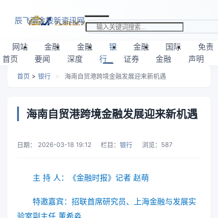
跳转到主要内容
辰飞雨金股新资讯网
搜索关键词
网站
金融
金融
银
金融
国际
免责
首页
要闻
深度
行
证券
金融
声明
首页
>
银行
>
海南自贸港跨境金融发展迎来新机遇
海南自贸港跨境金融发展迎来新机遇
日期：
2026-03-18 19:12
栏目：
银行
浏览：
587
主 持 人：《金融时报》记者 赵萌
特邀嘉宾：招联首席研究员、上海金融与
发展实
验室副主任 董希淼