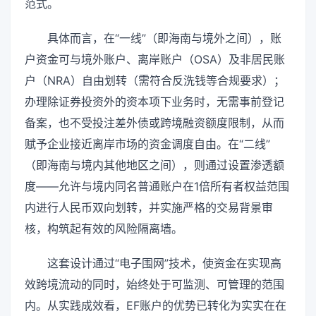
范式。
具体而言，在“一线”（即海南与境外之间），账
户资金可与境外账户、离岸账户（OSA）及非居民账
户（NRA）自由划转（需符合反洗钱等合规要求）；
办理除证券投资外的资本项下业务时，无需事前登记
备案，也不受投注差外债或跨境融资额度限制，从而
赋予企业接近离岸市场的资金调度自由。在“二线”
（即海南与境内其他地区之间），则通过设置渗透额
度——允许与境内同名普通账户在1倍所有者权益范围
内进行人民币双向划转，并实施严格的交易背景审
核，构筑起有效的风险隔离墙。
这套设计通过“电子围网”技术，使资金在实现高
效跨境流动的同时，始终处于可监测、可管理的范围
内。从实践成效看，EF账户的优势已转化为实实在在