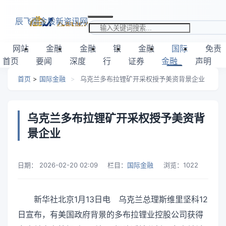
跳转到主要内容
辰飞雨金股新资讯网
搜索关键词
网站
金融
金融
银
金融
国际
免责
首页
要闻
深度
行
证券
金融
声明
首页
>
国际金融
>
乌克兰多布拉锂矿开采权授予美资背景企业
乌克兰多布拉锂矿开采权授予美资背
景企业
日期：
2026-02-20 02:09
栏目：
国际金融
浏览：
1022
新华社北京1月13日电 乌克兰总理斯维里坚科12
日宣布，有美国政府背景的多布拉锂业控股公司获得