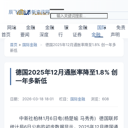
跳转到主要内容
辰飞雨金股新资讯网
搜索关键词
网站
金融
金融
银
金融
国际
免责
首页
要闻
深度
行
证券
金融
声明
首页
>
国际金融
>
德国2025年12月通胀率降至1.8% 创一年多
新低
德国2025年12月通胀率降至1.8% 创
一年多新低
日期：
2026-03-18 18:01
栏目：
国际金融
浏览：
608
中新社柏林1月6日电(杨楚瑜 马秀秀) 德国联邦
统计局6日公布的初步数据显示，2025年12月德国通