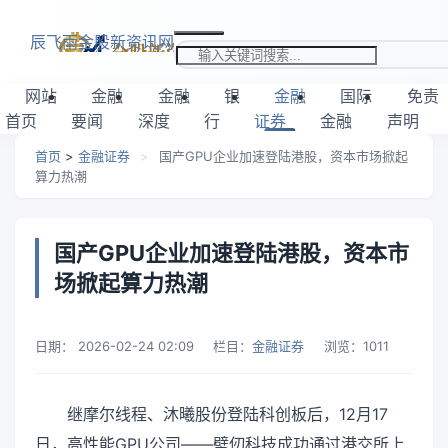
跳转到主要内容
辰飞雨金股新资讯网
搜索关键词
网站
金融
金融
银
金融
国际
免责
首页
要闻
深度
行
证券
金融
声明
首页
>
金融证券
>
国产GPU企业加速登陆港股，资本市场掀起
算力热潮
国产GPU企业加速登陆港股，资本市
场掀起算力热潮
日期：
2026-02-24 02:09
栏目：
金融证券
浏览：
1011
继摩尔线程、沐曦股份登陆科创板后，12月17
日，高性能GPU公司——壁仞科技成功通过港交所上