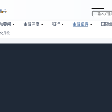
讯网
搜索关键词
融要闻
金融深度
银行
金融证券
国际
能化升级
动行业智能化升级
782
头部企业嘉美包装发布公告，苏州逐越鸿智科技发展合伙企业（有
收购、要约收购方式收购嘉美包装54.90%股份，涉及交易总对价
金整合战略资源，推动上市公司产业升级。公司股票将于12月17