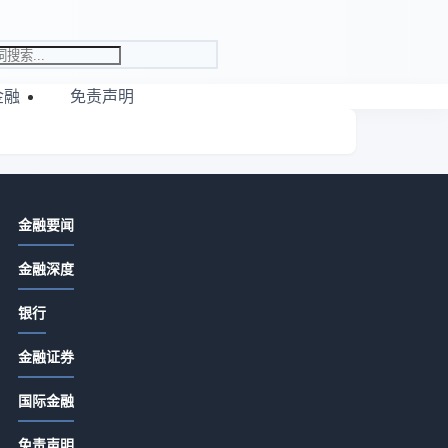
金融
免责声明
相关资讯
金融要闻
证券日常经验：从需求判断到使用维
金融深度
护的5个实用方法
2026-07-17 02:00
银行
证券选购与维护实用指南：新手必备5
金融证券
大方法
2026-07-17 02:00
国际金融
日
证券投资选择难？5个实用方法助您轻
免责声明