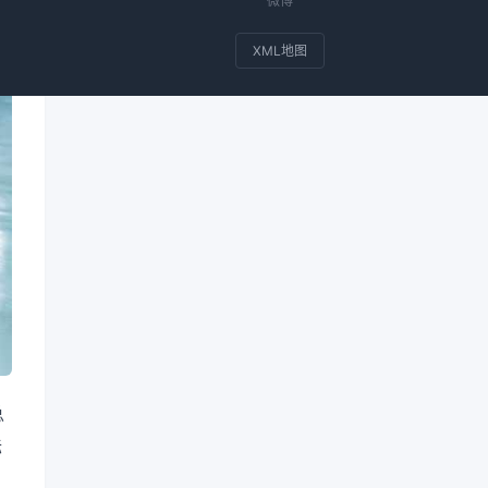
微博
XML地图
总
际