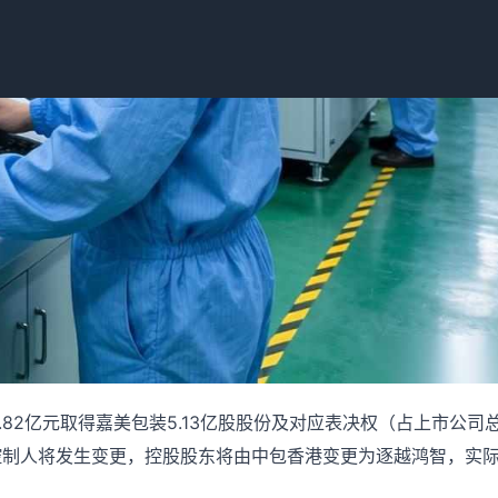
82亿元取得嘉美包装5.13亿股股份及对应表决权（占上市公司
际控制人将发生变更，控股股东将由中包香港变更为逐越鸿智，实