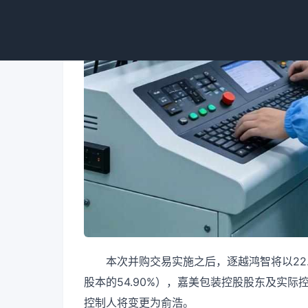
本次并购交易实施之后，逐越鸿智将以22.
股本的54.90%），嘉美包装控股股东及实
控制人将变更为俞浩。