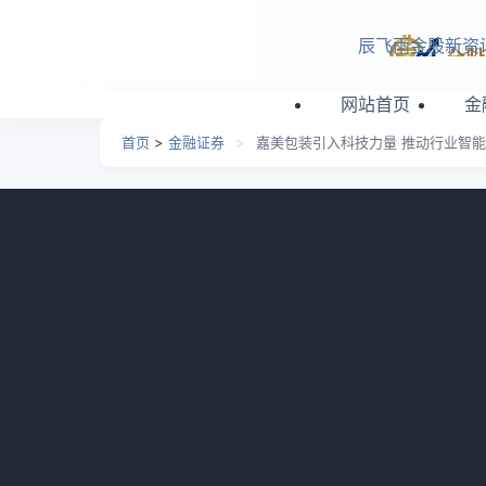
跳转到主要内容
辰飞雨金股新资
网站首页
金
首页
>
金融证券
>
嘉美包装引入科技力量 推动行业智
嘉美包装引入科技力量 推
日期：
2026-03-19 06:37
栏目：
金融证券
浏览：
12月16日晚间，中国食品饮料金属包装
限合伙）（以下简称“逐越鸿智”）拟通过协议
约22.82亿元。本次交易旨在通过引入产业资
复牌。