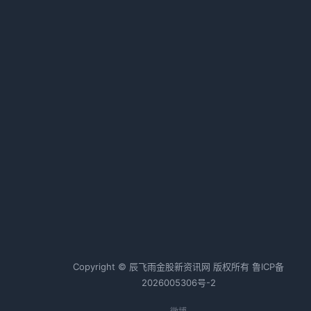
国产GPU企业加速登陆港股，资本
市场掀起算力热潮
2026-02-24 02:09 · 1010 阅读
热词TOP20
房地产
财富管理
银行保险
证券业
资管
投融资
商业
资产管理
信贷
金融新闻
国际金融
A股
美股
股票
证券
债券
银行
金融
Copyright © 辰飞雨金股新资讯网 版权所有
鲁ICP备
2026005306号-2