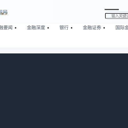
讯网
搜索关键词
融要闻
金融深度
银行
金融证券
国际
务
村商业银行开办信贷资产证券化业务资格，该业务有助于银行盘活存量资
合基金