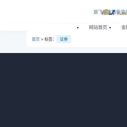
跳转到主要内容
辰飞雨金股新资
网站首页
金
首页
> 标签：
证券
标签「证券」相关文章
浙江绍兴瑞丰农商行获准开展信贷资产证券化业
国家金融监督管理总局浙江监管局核准浙江绍兴瑞丰农
产，提升资金周转效率。
金融要闻
2026-03-17 02:02
浏览：822
国都证券基金经理廖晓东离任创新驱动与聚成混