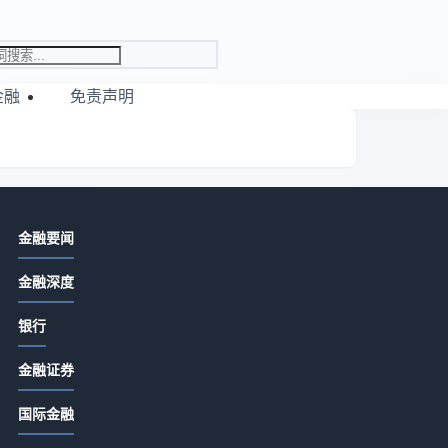
金融
免责声明
为你推荐
金融要闻
2026冠军之夜多项目奥运冠军分
金融深度
享奋斗故事
2026-02-16 02:13 · 775 阅读
银行
江苏‘隐形冠军’加速全球化布局
金融证券
2026-02-04 02:04 · 834 阅读
国际金融
中国建材集团财务公司董事长任职
资格获核准