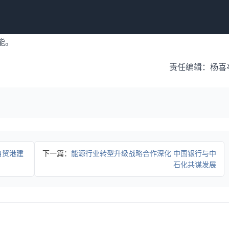
，更加精准对接新质生产力发展需求，为推动科技创新与产业创
能。
责任编辑：杨喜
自贸港建
下一篇：
能源行业转型升级战略合作深化 中国银行与中
石化共谋发展