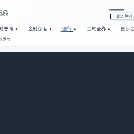
讯网
搜索关键词
融要闻
金融深度
银行
金融证券
国际
业发展
产证券化助力企业发展
管理人，协助北方华创科技集团（下称“北方华创”）在银行间市
限180天，票面利率1.92%，为北方华创巩固在半导体设备制造