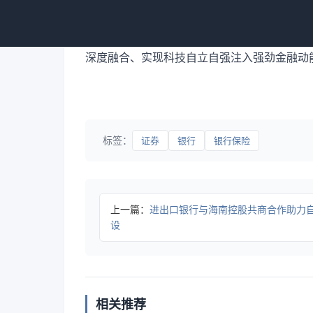
中国银行将继续发挥综合化特色服务优势
深度融合、实现科技自立自强注入强劲金融动
标签：
证券
银行
银行保险
上一篇：
进出口银行与海南控股共商合作助力
设
相关推荐