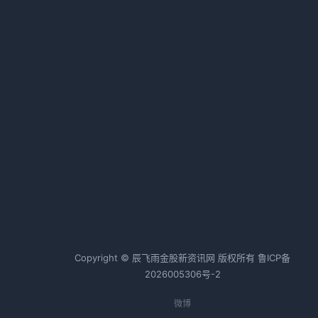
中国银行打造全方位养老服务体系
2026-02-21 02:08 · 1016 阅读
热词TOP20
房地产
财富管理
银行保险
证券业
资管
投融资
商业
资产管理
信贷
金融新闻
国际金融
A股
美股
股票
证券
债券
银行
金融
Copyright © 辰飞雨金股新资讯网 版权所有
鲁ICP备
2026005306号-2
微博