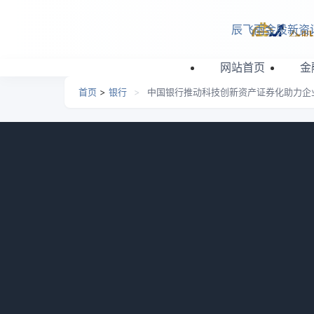
跳转到主要内容
辰飞雨金股新资
网站首页
金
首页
>
银行
>
中国银行推动科技创新资产证券化助力企
中国银行推动科技创新资
日期：
2026-03-18 18:34
栏目：
银行
浏览：
637
近日，中国银行作为独家主承销商和簿记
发行5.96亿元科技创新资产支持商业票据，期
的领先地位提供有力资金保障。