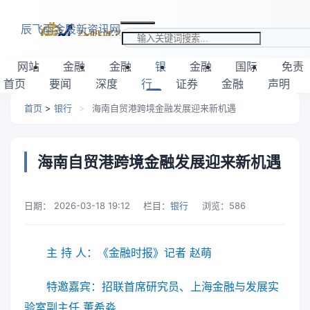
跳转到主要内容
辰飞雨金股新资讯网
搜索关键词
网站
金融
金融
银
金融
国际
免责
首页
要闻
深度
行
证券
金融
声明
首页
>
银行
>
海南自贸港跨境金融发展迎来新机遇
海南自贸港跨境金融发展迎来新机遇
日期：
2026-03-18 19:12
栏目：
银行
浏览：
586
主 持 人：《金融时报》记者 赵萌
特邀嘉宾：招联首席研究员、上海金融与
发展实
验室副主任 董希淼