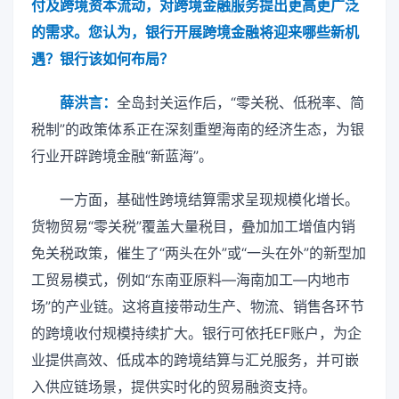
付及跨境资本流动，对跨境金融服务提出更高更广泛
的需求。您认为，银行开展跨境金融将迎来哪些新机
遇？银行该如何布局？
薛洪言：
全岛封关运作后，“零关税、低税率、简
税制”的政策体系正在深刻重塑海南的经济生态，为银
行业开辟跨境金融“新蓝海”。
一方面，基础性跨境结算需求呈现规模化增长。
货物贸易“零关税”覆盖大量税目，叠加加工增值内销
免关税政策，催生了“两头在外”或“一头在外”的新型加
工贸易模式，例如“东南亚原料—海南加工—内地市
场”的产业链。这将直接带动生产、物流、销售各环节
的跨境收付规模持续扩大。银行可依托EF账户，为企
业提供高效、低成本的跨境结算与汇兑服务，并可嵌
入供应链场景，提供实时化的贸易融资支持。