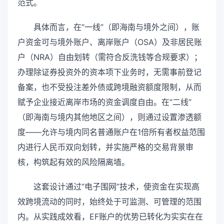
范式。
具体而言，在“一线”（即海南与境外之间），账
户资金可与境外账户、离岸账户（OSA）及非居民账
户（NRA）自由划转（需符合反洗钱等合规要求）；
办理除证券投资外的资本项下业务时，无需事前登记
备案，也不受投注差外债或跨境融资额度限制，从而
赋予企业接近离岸市场的资金调度自由。在“二线”
（即海南与境内其他地区之间），则通过设置渗透额
度——允许与境内同名普通账户在1倍所有者权益范围
内进行人民币双向划转，并实施严格的交易背景审
核，构筑起有效的风险隔离墙。
这套设计通过“电子围网”技术，使资金在实现高
效跨境流动的同时，始终处于可监测、可管理的范围
内。从实践成效看，EF账户的优势已转化为实实在在