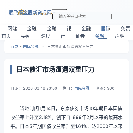
跳转到主要内容
辰飞雨金股新资讯网
搜索关键词
网站
金融
金融
银
金融
国际
免责
首页
要闻
深度
行
证券
金融
声明
首页
>
国际金融
>
日本债汇市场遭遇双重压力
日本债汇市场遭遇双重压力
日期：
2026-03-18 23:06
栏目：
国际金融
浏览：
900
当地时间1月14日，东京债券市场10年期日本国债
收益率上升至2.18%，创下自1999年2月以来的最高水
平。日本5年期国债收益率升至1.61%，达2000年以来