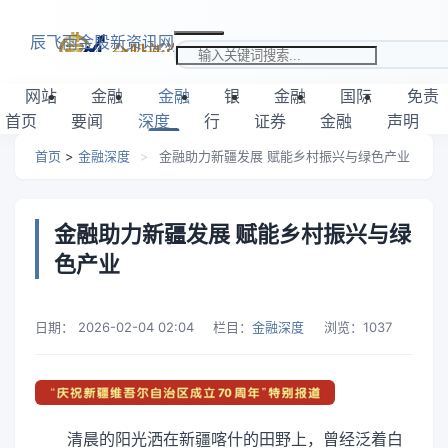
跳转到主要内容
辰飞雨金股新资讯网
搜索关键词
网站
金融
金融
银
金融
国际
免责
首页
要闻
深度
行
证券
金融
声明
首页
>
金融深度
>
金融助力新疆发展 赋能乡村振兴与绿色产业
金融助力新疆发展 赋能乡村振兴与绿
色产业
日期：
2026-02-04 02:04
栏目：
金融深度
浏览：
1037
清晨的阳光洒在新疆喀什的田野上，曾经泛着白