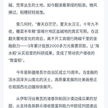
碱、荒草丛生的土地，如今翻滚着翠绿的稻浪。微风
拂过，稻穗轻轻摇曳。
曾几何时，“春天白茫茫，夏天水汪汪，十年九不
收，糠菜半年粮”是喀什地区盐碱地的真实写照。在这
翻天覆地变化的背后，离不开工商银行跨越千里的金
融助力——3年累计投放2000多万元普惠贷款，让“海
水稻”从实验室的科研成果，变成了带动农户增收的
“致富稻”。
今年是新疆维吾尔自治区成立70周年。当金融的
活水润泽天山南北的沃土，高质量发展的壮美画卷正
在祖国西北边疆徐徐展开。
从伊犁河谷黄芪的清香到和田沙漠边缘瓜果的甘
甜，从支持各族群众增收致富到助力中欧班列提速远