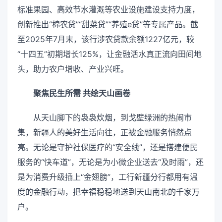
标准果园、高效节水灌溉等农业设施建设支持力度，
创新推出“棉农贷”“甜菜贷”“养殖e贷”等专属产品。截
至2025年7月末，该行涉农贷款余额1227亿元，较
“十四五”初期增长125%，让金融活水真正流向田间地
头，助力农户增收、产业兴旺。
聚焦民生所需 共绘天山画卷
从天山脚下的袅袅炊烟，到戈壁绿洲的热闹市
集，新疆人的美好生活向往，正被金融服务悄然点
亮。无论是守护社保医疗的“安全线”，还是搭建便民
服务的“快车道”，无论是为小微企业送去“及时雨”，还
是为消费升级插上“金翅膀”，工行新疆分行都用有温
度的金融行动，把幸福稳稳地送到天山南北的千家万
户。