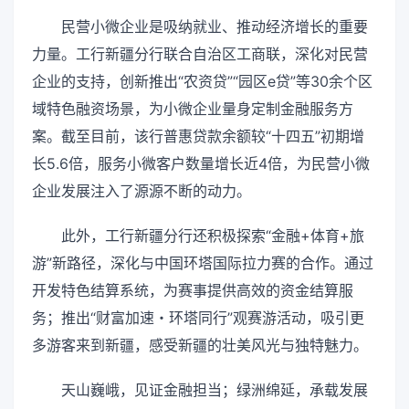
民营小微企业是吸纳就业、推动经济增长的重要
力量。工行新疆分行联合自治区工商联，深化对民营
企业的支持，创新推出“农资贷”“园区e贷”等30余个区
域特色融资场景，为小微企业量身定制金融服务方
案。截至目前，该行普惠贷款余额较“十四五”初期增
长5.6倍，服务小微客户数量增长近4倍，为民营小微
企业发展注入了源源不断的动力。
此外，工行新疆分行还积极探索“金融+体育+旅
游”新路径，深化与中国环塔国际拉力赛的合作。通过
开发特色结算系统，为赛事提供高效的资金结算服
务；推出“财富加速・环塔同行”观赛游活动，吸引更
多游客来到新疆，感受新疆的壮美风光与独特魅力。
天山巍峨，见证金融担当；绿洲绵延，承载发展