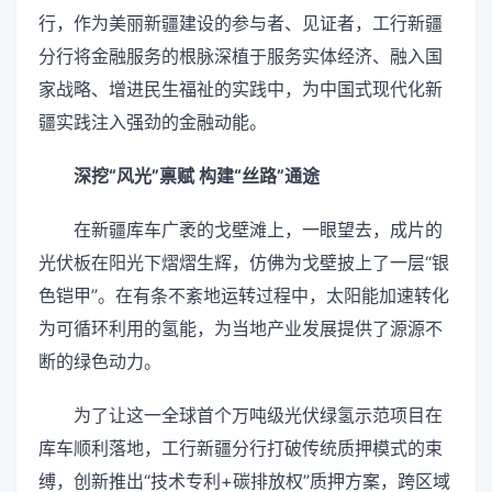
行，作为美丽新疆建设的参与者、见证者，工行新疆
分行将金融服务的根脉深植于服务实体经济、融入国
家战略、增进民生福祉的实践中，为中国式现代化新
疆实践注入强劲的金融动能。
深挖“风光”禀赋 构建“丝路”通途
在新疆库车广袤的戈壁滩上，一眼望去，成片的
光伏板在阳光下熠熠生辉，仿佛为戈壁披上了一层“银
色铠甲”。在有条不紊地运转过程中，太阳能加速转化
为可循环利用的氢能，为当地产业发展提供了源源不
断的绿色动力。
为了让这一全球首个万吨级光伏绿氢示范项目在
库车顺利落地，工行新疆分行打破传统质押模式的束
缚，创新推出“技术专利+碳排放权”质押方案，跨区域